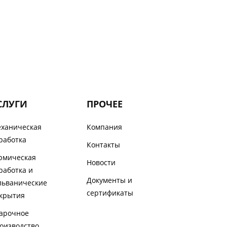
СЛУГИ
ПРОЧЕЕ
ханическая
Компания
работка
Контакты
рмическая
Новости
работка и
Документы и
льванические
сертификаты
крытия
арочное
оизводство